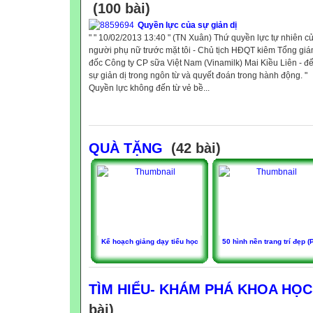
(100 bài)
Quyền lực của sự giản dị
" " 10/02/2013 13:40 " (TN Xuân) Thứ quyền lực tự nhiên c
người phụ nữ trước mặt tôi - Chủ tịch HĐQT kiêm Tổng gi
đốc Công ty CP sữa Việt Nam (Vinamilk) Mai Kiều Liên - đế
sự giản dị trong ngôn từ và quyết đoán trong hành động. "
Quyền lực không đến từ vẻ bề...
QUÀ TẶNG
(42 bài)
Kế hoạch giảng dạy tiểu học
50 hình nền trang trí đẹp (
TÌM HIỂU- KHÁM PHÁ KHOA HỌC
bài)