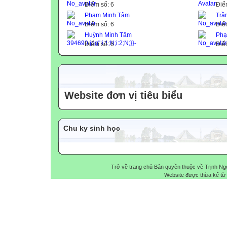
Điểm số: 6
Điể
Phạm Minh Tâm
Trầ
Điểm số: 6
Điể
Huỳnh Minh Tâm
Phạ
Điểm số: 6
Điể
Website đơn vị tiêu biểu
Chu ky sinh học
Trở về trang chủ Bản quyền thuộc về Trịnh N
Website được thừa kế từ