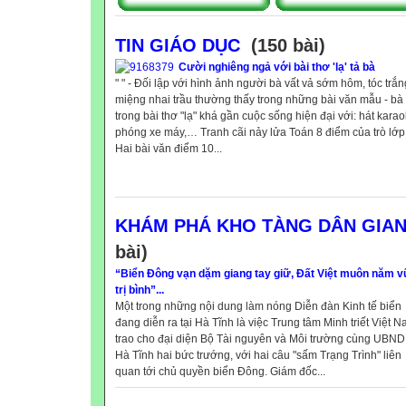
TIN GIÁO DỤC
(150 bài)
Cười nghiêng ngả với bài thơ 'lạ' tả bà
" " - Đối lập với hình ảnh người bà vất vả sớm hôm, tóc trắn
miệng nhai trầu thường thấy trong những bài văn mẫu - bà
trong bài thơ "lạ" khá gần cuộc sống hiện đại với: hát karao
phóng xe máy,… Tranh cãi nảy lửa Toán 8 điểm của trò lớp
Hai bài văn điểm 10...
KHÁM PHÁ KHO TÀNG DÂN GIA
bài)
“Biển Đông vạn dặm giang tay giữ, Đất Việt muôn năm 
trị bình”...
Một trong những nội dung làm nóng Diễn đàn Kinh tế biển
đang diễn ra tại Hà Tĩnh là việc Trung tâm Minh triết Việt 
trao cho đại diện Bộ Tài nguyên và Môi trường cùng UBND 
Hà Tĩnh hai bức trướng, với hai câu "sấm Trạng Trình" liên
quan tới chủ quyền biển Đông. Giám đốc...