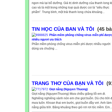
ngon mà lại bổ dưỡng. Giá trị dinh dưỡng của thanh long 
cao và là một trong những loại quả được coi là “siêu thực
phẩm”. Trung bình, một trái thanh long chứa khoảng...
TIN HỌC CỦA BAN VÀ TÔI
(45 bà
Phần mềm phòng chống virus mễn phí đượ
nhiều ngươi ưa thích
Phần mềm phòng chống virus miễn phí được nhiều người
dùng ưa chuộng ...
TRANG THƠ CỦA BẠN VÀ TÔI
(9
Giọt nắng (Nguyen Thuong)
Giọt nắng (NguyenThuong) Mưa chiều giăng lối em đi.
Nghiêng nghiêng vành nón em che giọt buồn. Dù cho trời 
mưa tuôn. Khoan thai em bước, giọt buồn đầy vơi. Anh làm 
nắng giữa trời. Bâng khuâng theo gió rơi rơi tóc mềm. Em...