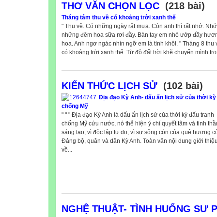
THƠ VĂN CHỌN LỌC
(218 bài)
Tháng tám thu về có khoảng trời xanh thế
" Thu về. Có những ngày rất mưa. Còn anh thì rất nhớ. Nhớ
những đêm hoa sữa rơi đầy. Bàn tay em nhỏ ướp đầy hươ
hoa. Anh ngơ ngác nhìn ngỡ em là tinh khôi. " Tháng 8 thu 
có khoảng trời xanh thế. Từ độ đất trời khẽ chuyển mình tro
KIẾN THỨC LỊCH SỬ
(102 bài)
Địa đạo Kỳ Anh- dấu ấn lịch sử của thời kỳ
chống Mỹ
" " " Địa đạo Kỳ Anh là dấu ấn lịch sử của thời kỳ đấu tranh
chống Mỹ cứu nước, nó thể hiện ý chí quyết tâm và tinh thầ
sáng tạo, vì độc lập tự do, vì sự sống còn của quê hương c
Đảng bộ, quân và dân Kỳ Anh. Toàn văn nội dung giới thiệ
về...
NGHỆ THUẬT- TÌNH HUỐNG SƯ 