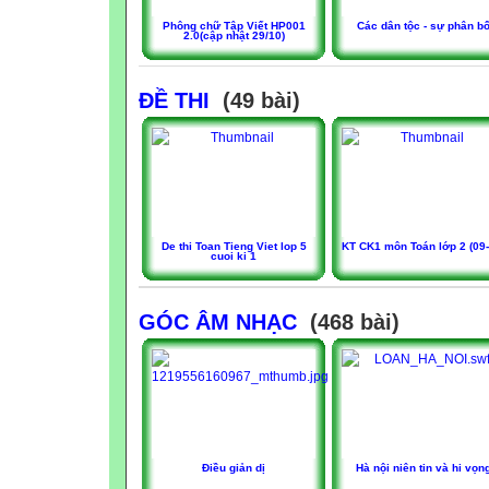
Phông chữ Tập Viết HP001
Các dân tộc - sự phân b
2.0(cập nhật 29/10)
ĐỀ THI
(49 bài)
De thi Toan Tieng Viet lop 5
KT CK1 môn Toán lớp 2 (09-
cuoi ki 1
GÓC ÂM NHẠC
(468 bài)
Điều giản dị
Hà nội niên tin và hi vọn