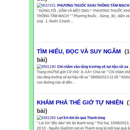
PHƯƠNG THUỐC KHAI THÔNG TÂM MẠCH
" GỪNG,TỎI , DẤM VÀ MẬT ONG ! " PHƯƠNG THUỐC KHA
THÔNG TÂM MẠCH " " Phương thuốc .. Gừng , tỏi , dấm và
ong . 1. Nước Chanh ...
TÌM HIỂU, ĐỌC VÀ SUY NGẪM
(1
bài)
Chỉ chăm vào tăng trưởng sẽ tụt hậu rát xa
Trang chủThế giới Cỡ chữ : A- A A+ Chia sẻ: " Chỉ chăm c
vào tăng trưởng sẽ tụt hậu rất xa " 09/08/2013 11:00 " Khô
con đường nào đi đến...
KHÁM PHÁ THẾ GIỚ TỰ NHIÊN
(
bài)
Lợi Ích khi ăn quả Thanh long
" Lợi ích "độc đáo" khi ăn thanh long " Thứ hai, 10/06/2013,
20:10 - Nguồn GiaDinh.net.vn Thanh long là một loại quả 